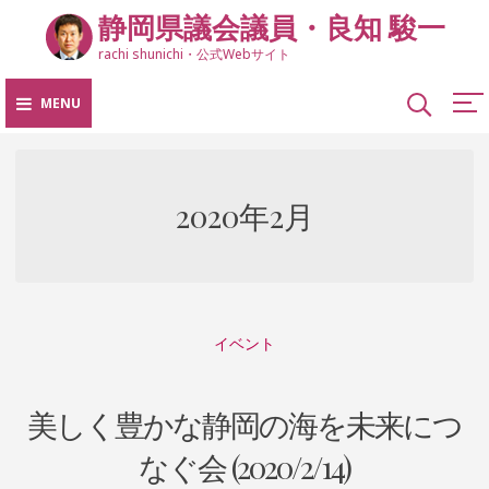
Skip
静岡県議会議員・良知 駿一
to
rachi shunichi・公式Webサイト
content
MENU
2020年2月
イベント
美しく豊かな静岡の海を未来につ
なぐ会 (2020/2/14)