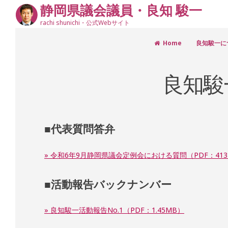
静岡県議会議員・良知 駿一
rachi shunichi・公式Webサイト
Skip
Home
良知駿一に
to
content
良知駿
■代表質問答弁
» 令和6年9月静岡県議会定例会における質問（PDF：413
■活動報告バックナンバー
» 良知駿一活動報告No.1（PDF：1.45MB）